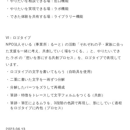
やりたいを相談できる場：窓口機能
やりたいを実現できる場：ラボ機能
できた体験を共有する場：ライブラリー機能
VI：ロゴタイプ
NPO法人そいる（事業所：るーと）の活動「それぞれの子・家族に合っ
た支援を一緒に考え、共創していく場をつくる。」と、やりたい.でき
た.ラボ の「想いを形にする共創プロセス」を、ロゴタイプで表現して
います。
ロゴタイプの文字を書いてもらう（自助具を使用）
二重に書いた文字を一画ずつ分解
分解したパーツをズラして再構成
筆跡・特徴をトレースして文字フォルムをつくる（共創）
筆跡・筆圧によるムラを、3段階の色調で再現し、形にしていく過程
をロゴタイプに内包（プロセス）
2023.06.13