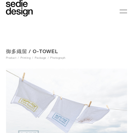
御多織留 / O-TOWEL
Product
Printing
Package
Photograph