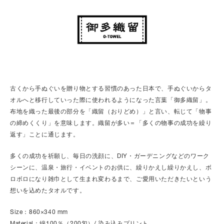
古くから手ぬぐいを贈り物とする習慣のあった日本で、手ぬぐいからタ
オルへと移行していった際に使われるようになった言葉「御多織留」。
布地を織った最後の部分を「織留（おりどめ）」と言い、転じて「物事
の締めくくり」を意味します。織留が多い＝「多くの物事の成功を繰り
返す」ことに通じます。
多くの成功を祈願し、毎日の洗顔に、DIY・ガーデニングなどのワーク
シーンに、温泉・旅行・イベントのお供に、繰りかえし繰りかえし、ボ
ロボロになり雑巾として生まれ変わるまで、ご愛用いただきたいという
想いを込めたタオルです。
Size：860×340 mm
Material：綿100％（200匁）/ 染み込みプリント