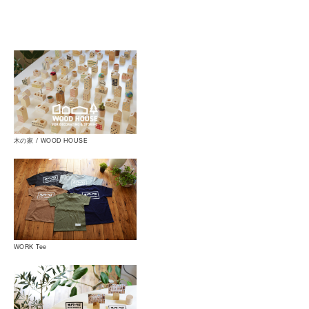
木の家 / WOOD HOUSE
WORK Tee