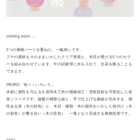
coming soon …
3つの挽物パーツを重ねた、一輪挿しです。
ブナの素材をそのままいかしたクリア塗装と、木目が透ける5つのカラ
ーを組み合わせています。中の試験管に水を入れて、生花を飾ることも
できます。
IROIRO「色々 / いろいろ」
木材に個性を与える久保田木工所の挽物加工・塗装技術を可視化した造
形シリーズです。旋盤の精密な線と、手で仕上げる曲線が共存する、個
性ある形（木の顔色）と、木目・種類・木の個性をいかした色付け（木
の彩色）が響き合い（木の音色）、一塊となり完成する挽物造形です。