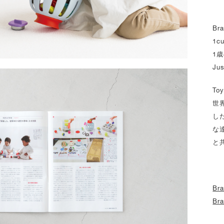
Br
1c
1
Jus
To
世
し
な
と
Bra
Bra