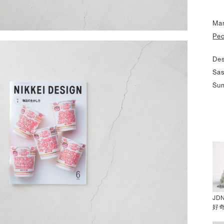
Man
Peo
De
Sas
Sum
JD
好