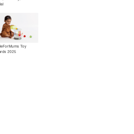
al
eForMums Toy
rds 2025