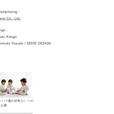
ufacturing：
ple Co., Ltd.
sign：
aki Kengo
imoto Yusuke / SEDIE DESIGN
N /（1歳の好奇心）への
奇心展