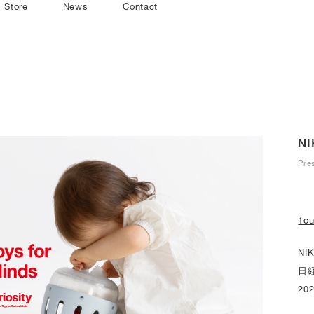
Store
News
Contact
NI
Pre
1cu
NI
日
20