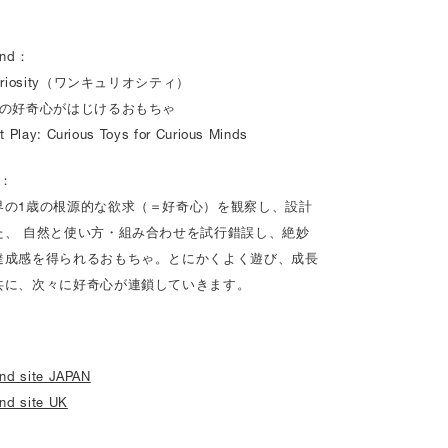
and：
uriosity（ワンキュリオシティ）
歳の好奇心がはじけるおもちゃ
t Play: Curious Toys for Curious Minds
y：
界の1歳の根源的な欲求（＝好奇心）を観察し、設計
た、 自然と使い方・組み合わせを試行錯誤し、絶妙
達成感を得られるおもちゃ。とにかくよく遊び、成長
共に、次々に好奇心が連鎖していきます。
nd site JAPAN
nd site UK