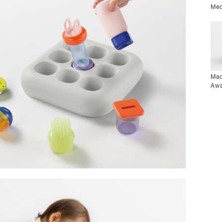
Med
Mad
Awa