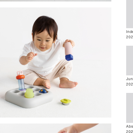
Ind
202
Jun
202
Abs
202