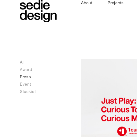
About
Projects
All
Award
Press
Event
Stockist